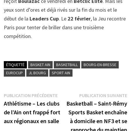
reçoit
Boulazac
ce vendredi en
Betclic Elite
. Mais les
yeux sont d’ores et déjà rivés sur la fin du mois et le
début de la
Leaders Cup
. Le
22 février
, la Jeu recontre
Paris pour tenter de briller dans une troisième
compétition.
ÉTIQUETTÉ
BASKET AIN
BASKETBALL
BOURG-EN-BRESSE
EUROCUP
JL BOURG
SPORT AIN
Navigation
Publication
P
PUBLICATION PRÉCÉDENTE
PUBLICATION SUIVANTE
précédente :
su
Athlétisme – Les clubs
Basketball – Saint-Rémy
de
de l’Ain ont frappé fort
Sports Basket enchaîne
l’article
aux régionaux en salle
à domicile en NF3 et se
rapproche du maintien