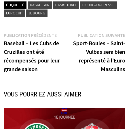
ÉTIQUETTÉ
BASKET AIN
BASKETBALL
BOURG-EN-BRESSE
EUROCUP
JL BOURG
Navigation
Publication
P
PUBLICATION PRÉCÉDENTE
PUBLICATION SUIVANTE
précédente :
su
Baseball – Les Cubs de
Sport-Boules – Saint-
de
Cruzilles ont été
Vulbas sera bien
l’article
récompensés pour leur
représenté à l’Euro
grande saison
Masculins
VOUS POURRIEZ AUSSI AIMER